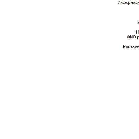
Информаци
Н
ФИО р
Контак